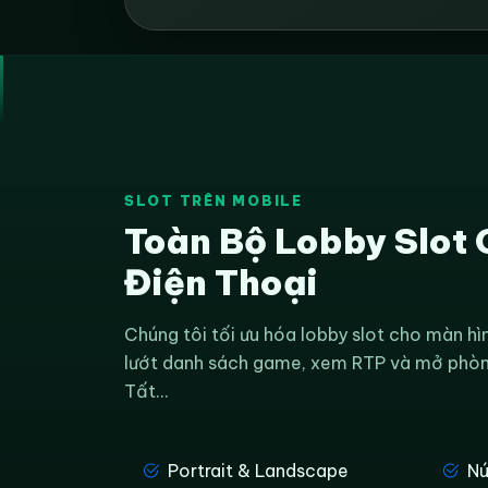
SLOT TRÊN MOBILE
Toàn Bộ Lobby Slot 
Điện Thoại
Chúng tôi tối ưu hóa lobby slot cho màn hì
lướt danh sách game, xem RTP và mở phòng
Tất...
Portrait & Landscape
Nú