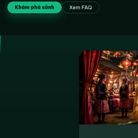
Khám phá sảnh
Xem FAQ