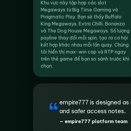
Khu vực này tập hợp các slot
Megaways từ Big Time Gaming và
Pragmatic Play. Bạn sẽ thấy Buffalo
King Megaways, Extra Chilli, Bonanza
và The Dog House Megaways. Số lượng
payline thay đổi mỗi spin, tạo ra cơ hội
kết hợp khác nhau mỗi lần quay. Chúng
tôi hiển thị max-win cap và RTP ngay
trên thẻ game để bạn so sánh trước khi
chọn.
empire777 is designed as 
and safer access notes.
— empire777 platform team