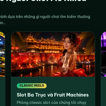
ính dựa trên những gì người chơi tìm kiếm thường
n...
CLASSIC REELS
Slot Ba Trục và Fruit Machines
Phòng classic slot của chúng tôi chạy