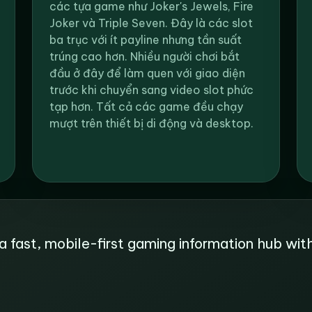
các tựa game như Joker's Jewels, Fire
Joker và Triple Seven. Đây là các slot
ba trục với ít payline nhưng tần suất
trúng cao hơn. Nhiều người chơi bắt
đầu ở đây để làm quen với giao diện
trước khi chuyển sang video slot phức
tạp hơn. Tất cả các game đều chạy
mượt trên thiết bị di động và desktop.
a fast, mobile-first gaming information hub wi