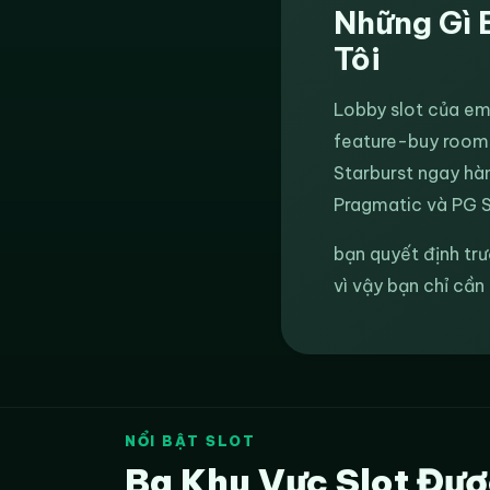
Những Gì 
Tôi
Lobby slot của em
feature-buy rooms
Starburst ngay hàn
Pragmatic và PG So
bạn quyết định tr
vì vậy bạn chỉ cần
NỔI BẬT SLOT
Ba Khu Vực Slot Đượ