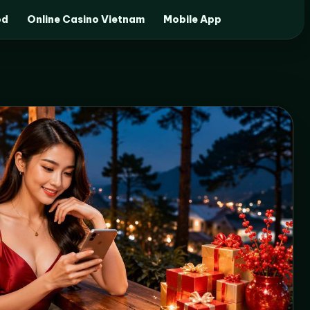
od
Online Casino Vietnam
Mobile App