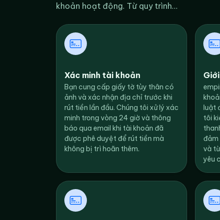
khoản hoạt động. Từ quy trình...
Xác minh tài khoản
Giới
Bạn cung cấp giấy tờ tùy thân có
empi
ảnh và xác nhận địa chỉ trước khi
khoả
rút tiền lần đầu. Chúng tôi xử lý xác
luật
minh trong vòng 24 giờ và thông
tôi k
báo qua email khi tài khoản đã
than
được phê duyệt để rút tiền mà
đảm b
không bị trì hoãn thêm.
và t
yêu 