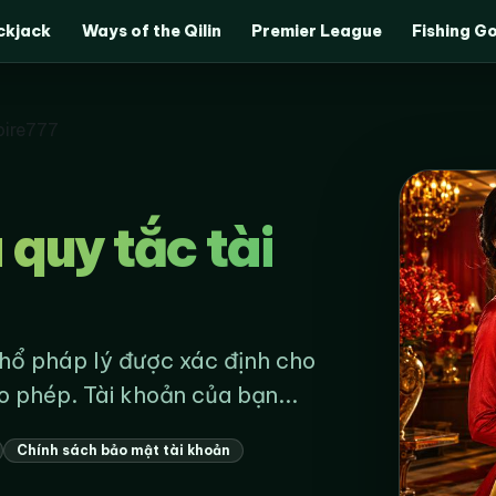
ckjack
Ways of the Qilin
Premier League
Fishing G
pire777
 quy tắc tài
hổ pháp lý được xác định cho
o phép. Tài khoản của bạn...
Chính sách bảo mật tài khoản