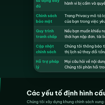
sử dụng đầy
hành vi bị cấm và quy
đủ
Chính sách
Trang Privacy mô tả lo
bảo mật
của bạn trong việc yê
Quy trình
Nếu bạn muốn khiếu nại
tranh chấp
thời hạn nộp đơn, tài l
Cập nhật
Chúng tôi thông báo th
chính sách
thị lịch sử thay đổi tổ
Hỗ trợ pháp
Mọi câu hỏi về nội du
lý
Chúng tôi phản hồi tro
Các yếu tố định hình cấ
Chúng tôi xây dựng khung chính sách xung 