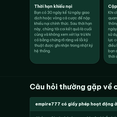
Thời hạn khiếu nại
Cập
Bạn có 30 ngày kể từ ngày giao
Khi c
dịch hoặc vòng cá cược để nộp
quan
khiếu nại chính thức. Sau thời hạn
thôn
này, chúng tôi coi kết quả là cuối
ngày 
cùng và không xem xét lại trừ khi
sử d
có bằng chứng rõ ràng về lỗi kỹ
lực 
thuật được ghi nhận trong nhật ký
điều
hệ thống.
bạn 
thời 
Câu hỏi thường gặp về c
empire777 có giấy phép hoạt động 