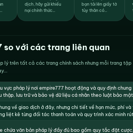
ận
dịch, hãy gửi khiếu
bạn tải lên giấy tờ
..
nại chính thức...
tùy thân có...
so với các trang liên quan
 lý trên tất cả các trang chính sách nhưng mỗi trang tập
y...
hu vực pháp lý nơi empire777 hoạt động và quy định chung 
 thập, lưu trữ và bảo vệ dữ liệu cá nhân theo luật bảo mật
ung về giao dịch ở đây, nhưng chi tiết về hạn mức, phí và t
 liệt kê từng đối tác thanh toán và quy trình xác minh rút
e chứa văn bản pháp lý đầy đủ bao gồm quy tắc đặt cược, 