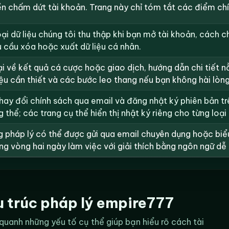
ền chấm dứt tài khoản. Trang này chỉ tóm tắt các điểm chí
ại dữ liệu chúng tôi thu thập khi bạn mở tài khoản, cách 
u cầu xóa hoặc xuất dữ liệu cá nhân.
 về kết quả cá cược hoặc giao dịch, hướng dẫn chi tiết nằ
iệu cần thiết và các bước leo thang nếu bạn không hài lòng 
ay đổi chính sách qua email và đăng nhật ký phiên bản trê
ng thể; các trang cụ thể hiển thị nhật ký riêng cho từng loại
ng pháp lý có thể được gửi qua email chuyên dụng hoặc biể
ng vòng hai ngày làm việc với giải thích bằng ngôn ngữ dễ 
u trúc pháp lý empire777
quanh những yếu tố cụ thể giúp bạn hiểu rõ cách tài