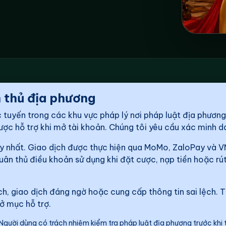
 thủ địa phương
 tuyến trong các khu vực pháp lý nơi pháp luật địa phươn
ược hỗ trợ khi mở tài khoản. Chúng tôi yêu cầu xác minh danh
uy nhất. Giao dịch được thực hiện qua MoMo, ZaloPay và VN
uân thủ điều khoản sử dụng khi đặt cược, nạp tiền hoặc rút
ch, giao dịch đáng ngờ hoặc cung cấp thông tin sai lệch. 
 ở mục hỗ trợ.
Người dùng có trách nhiệm kiểm tra pháp luật địa phương trước khi 