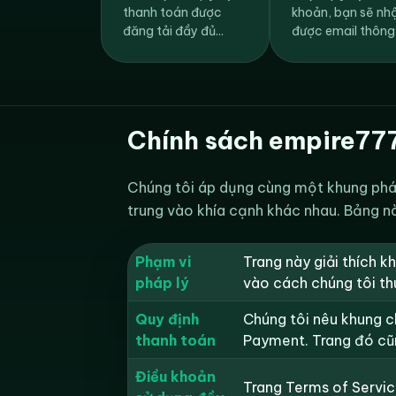
thanh toán được
khoản, bạn sẽ nh
đăng tải đầy đủ...
được email thông.
Chính sách empire777 
Chúng tôi áp dụng cùng một khung pháp
trung vào khía cạnh khác nhau. Bảng nà
Phạm vi
Trang này giải thích k
pháp lý
vào cách chúng tôi thu
Quy định
Chúng tôi nêu khung ch
thanh toán
Payment. Trang đó cũng
Điều khoản
Trang Terms of Servic