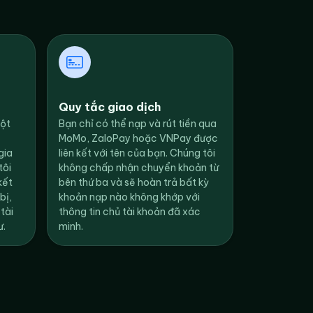
Quy tắc giao dịch
một
Bạn chỉ có thể nạp và rút tiền qua
MoMo, ZaloPay hoặc VNPay được
gia
liên kết với tên của bạn. Chúng tôi
tôi
không chấp nhận chuyển khoản từ
kết
bên thứ ba và sẽ hoàn trả bất kỳ
bị,
khoản nạp nào không khớp với
tài
thông tin chủ tài khoản đã xác
ư.
minh.