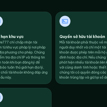
 hạn khu vực
Quyền sở hữu tài khoản
re777 chỉ chấp nhận tài
Mỗi tài khoản phải thuộc về 
n từ khu vực pháp lý nơi pháp
người duy nhất và chỉ một tài
 địa phương cho phép. Chúng
khoản được phép trên mỗi hộ 
iểm tra địa chỉ IP và thông tin
đình hoặc địa chỉ. Nếu chúng 
h toán khi bạn đăng ký để
phát hiện nhiều tài khoản liên 
ảo tuân thủ giới hạn địa lý,
với cùng danh tính hoặc thiết 
ừ chối tài khoản không đáp ứng
chúng tôi có quyền đóng các 
cầu này.
khoản trùng lặp và giữ lại số d