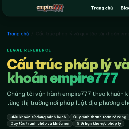
Trang chủ
Bla
empire777
Trang chủ
Cấu trúc pháp lý và quy tắc tài khoản em
LEGAL REFERENCE
Cấu trúc pháp lý và
khoản empire777
Chúng tôi vận hành empire777 theo khuôn k
từng thị trường nơi pháp luật địa phương ch
Điều khoản sử dụng minh bạch
Quy định thanh toán rõ ràng
Quy tắc tranh chấp và khiếu nại
Giới hạn khu vực pháp lý