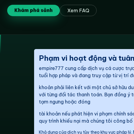
Khám phá sảnh
Xem FAQ
Phạm vi hoạt động và tuân
empire777 cung cấp dịch vụ cá cược trực
tuổi hợp pháp và đang truy cập từ vị trí đ
khoản phải liên kết với một chủ sở hữu d
với từng đối tác thanh toán. Bạn đồng ý t
tạm ngưng hoặc đóng
tài khoản nếu phát hiện vi phạm chính sá
quy trình khiếu nại mà chúng tôi công bố
Khả dụng của dịch vụ tùy theo khu vực pháp lý. 