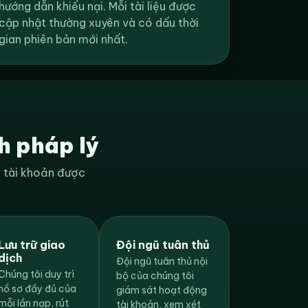
hướng dẫn khiếu nại. Mỗi tài liệu được
cập nhật thường xuyên và có dấu thời
gian phiên bản mới nhất.
h pháp lý
h tài khoản được
Lưu trữ giao
Đội ngũ tuân thủ
dịch
Đội ngũ tuân thủ nội
Chúng tôi duy trì
bộ của chúng tôi
hồ sơ đầy đủ của
giám sát hoạt động
mỗi lần nạp, rút
tài khoản, xem xét